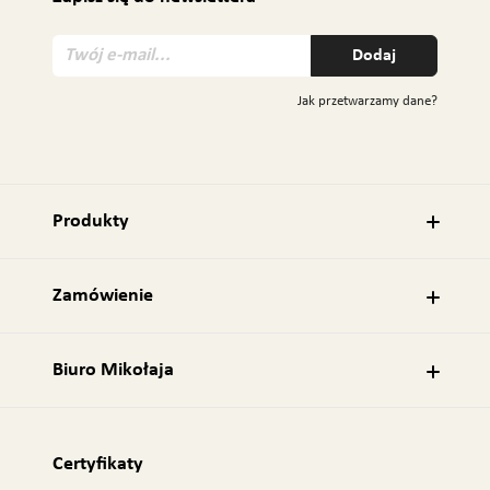
T
Dodaj
w
ó
Jak przetwarzamy dane?
j
e
-
m
a
Produkty
i
l
:
Zamówienie
Biuro Mikołaja
Certyfikaty