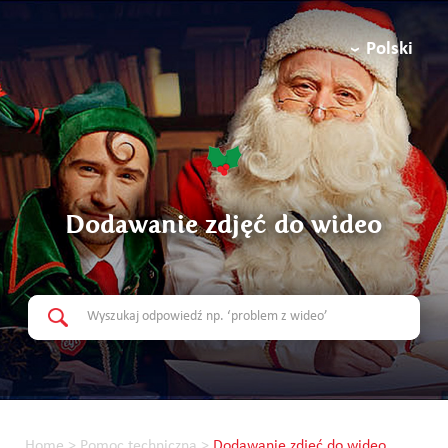
Polski
Dodawanie zdjęć do wideo
Home
>
Pomoc techniczna
>
Dodawanie zdjęć do wideo