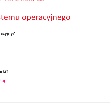
systemu operacyjnego
racyjny?
arki?
utaj