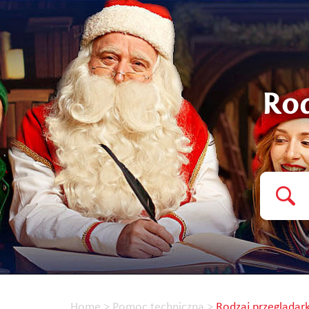
Rod
Home
>
Pomoc techniczna
>
Rodzaj przeglądar