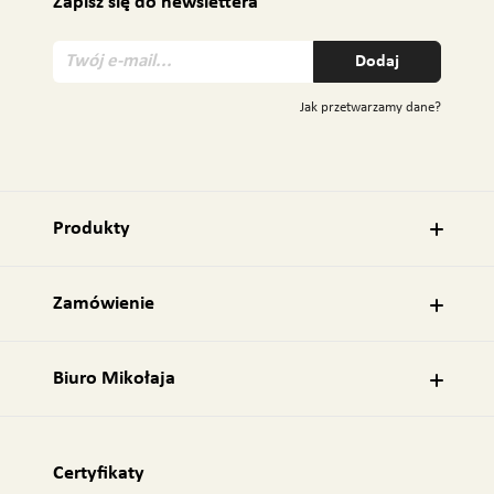
Zapisz się do newslettera
T
Dodaj
w
ó
Jak przetwarzamy dane?
j
e
-
m
a
Produkty
i
l
:
Zamówienie
Biuro Mikołaja
Certyfikaty