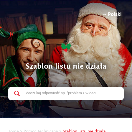
Polski
Szablon listu nie działa
Home
>
Pomoc techniczna
>
Szablon listu nie działa