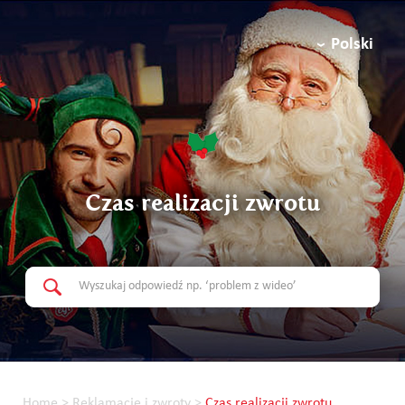
Polski
Czas realizacji zwrotu
Home
>
Reklamacje i zwroty
>
Czas realizacji zwrotu