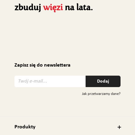
zbuduj
więzi
na lata.
Zapisz się do newslettera
T
Dodaj
w
ó
Jak przetwarzamy dane?
j
e
-
m
a
Produkty
i