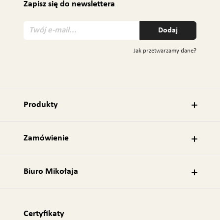
Zapisz się do newslettera
T
Dodaj
w
ó
Jak przetwarzamy dane?
j
e
-
m
a
Produkty
i
l
:
Zamówienie
Biuro Mikołaja
Certyfikaty