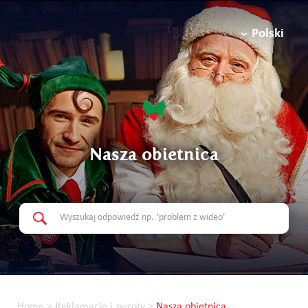
Polski
Nasza obietnica
Home
>
Reklamacje i zwroty
>
Nasza obietnica