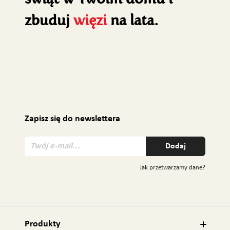
zbuduj
więzi
na lata.
Zapisz się do newslettera
T
Dodaj
w
ó
Jak przetwarzamy dane?
j
e
-
m
a
Produkty