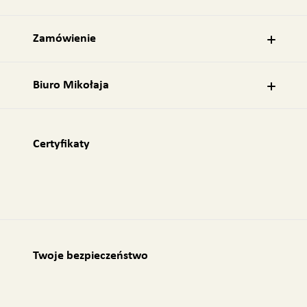
i
l
:
Zamówienie
Biuro Mikołaja
Certyfikaty
Twoje bezpieczeństwo