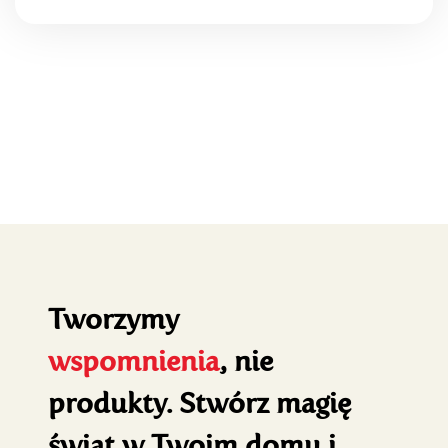
Tworzymy
wspomnienia
, nie
produkty. Stwórz magię
świąt w Twoim domu i