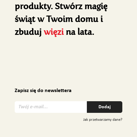
produkty. Stwórz magię
świąt w Twoim domu i
zbuduj
więzi
na lata.
Zapisz się do newslettera
T
Dodaj
w
ó
Jak przetwarzamy dane?
j
e