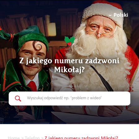
Polski
Z jakiego numeru zadzwoni
Mikołaj?
Home
>
Telefon
>
Z jakiego numeru zadzwoni Mikołaj?