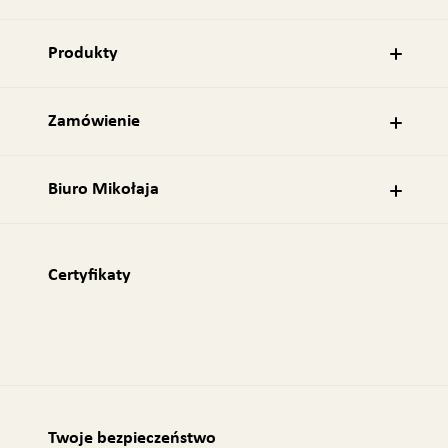
-
m
a
Produkty
i
l
:
Zamówienie
Biuro Mikołaja
Certyfikaty
Twoje bezpieczeństwo