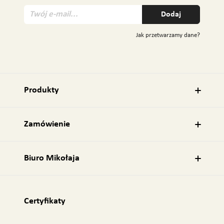
T
Dodaj
w
ó
Jak przetwarzamy dane?
j
e
-
m
a
Produkty
i
l
:
Zamówienie
Biuro Mikołaja
Certyfikaty