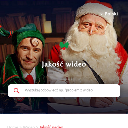
Polski
Jakość wideo
Home
>
Wideo
>
Jakość wideo