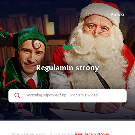
Polski
Regulamin strony
Home
>
Moje konto i logowanie
>
Regulamin strony