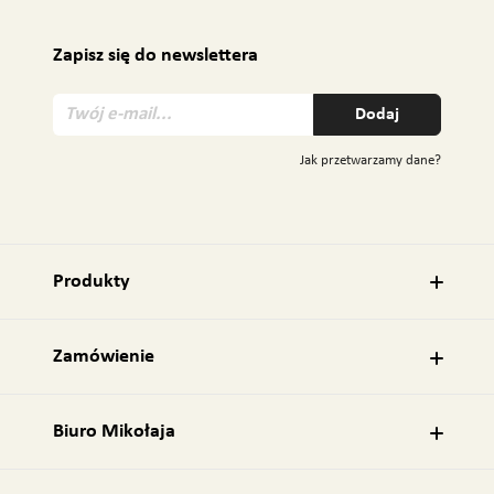
Zapisz się do newslettera
T
Dodaj
w
ó
Jak przetwarzamy dane?
j
e
-
m
a
Produkty
i
l
:
Zamówienie
Biuro Mikołaja