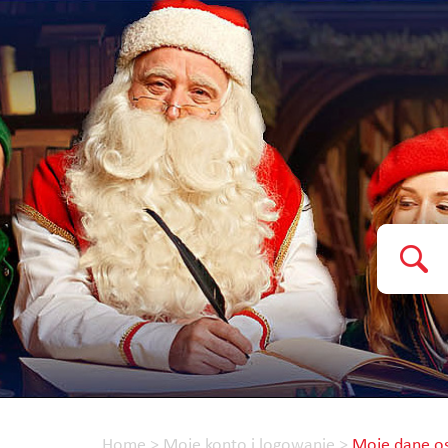
Home
>
Moje konto i logowanie
>
Moje dane 