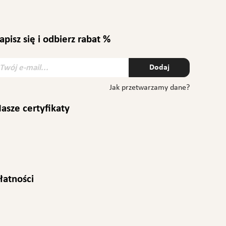
apisz się i odbierz rabat %
Dodaj
Jak przetwarzamy dane?
asze certyfikaty
m
łatności