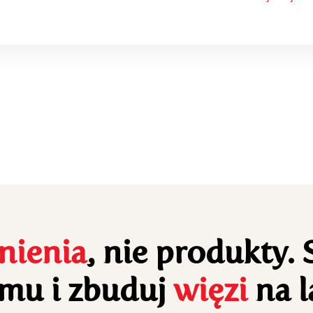
ienia
, nie produkty.
mu i zbuduj
więzi
na l