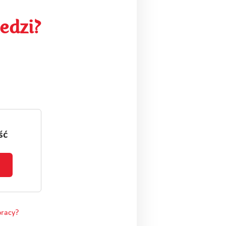
edzi?
ść
pracy?