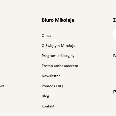
Biuro Mikołaja
Z
T
O nas
w
ó
O Świętym Mikołaju
j
e
N
Program afiliacyjny
-
Zostań ambasadorem
a
Newsletter
i
l
owa
Pomoc i FAQ
:
P
Blog
Kontakt